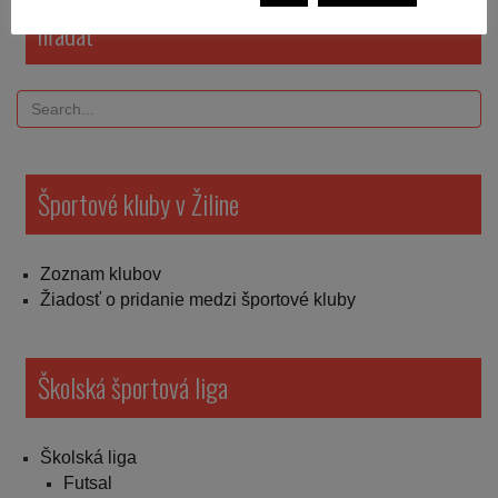
hľadať
Športové kluby v Žiline
Zoznam klubov
Žiadosť o pridanie medzi športové kluby
Školská športová liga
Školská liga
Futsal