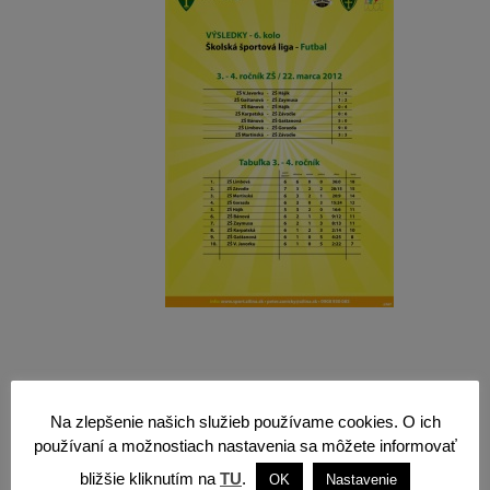
Na zlepšenie našich služieb používame cookies. O ich
používaní a možnostiach nastavenia sa môžete informovať
«
Florbal | 5. kolo | 15. marec 2012
bližšie kliknutím na
TU
.
OK
Nastavenie
Plávanie | 6. kolo | 26. marec 2012
»