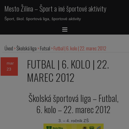
Mesto Žilina – Šport a iné športové aktivity
Šport, škol. športová liga, športové aktivity
Úvod
>
Školská liga
>
Futsal
>
Futbal | 6. kolo | 22. marec 2012
FUTBAL | 6. KOLO | 22.
mar
23
MAREC 2012
Školská športová liga – Futbal,
6. kolo – 22. marec 2012
3. – 4. ročník ZŠ