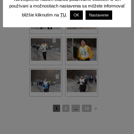
používaní a možnostiach nastavenia sa môžete informovať
bližšie kliknutím na
TU
.
OK
Nastavenie
1
2
...
18
►