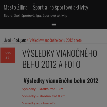
Mesto Žilina – Šport a iné športové aktivity
Šport, škol. športová liga, športové aktivity
Úvod
>
Podujatia
>
Výsledky vianočného behu 2012 a foto
VÝSLEDKY VIANOČNÉHO
dec
23
BEHU 2012 A FOTO
Výsledky vianočného behu 2012
Výsledky – krátka trať 1 km
Výsledky – stredná trať 8 km
Výsledky – polmaratón