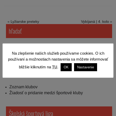
«
Lyžiarske preteky
Vybíjaná | 4. kolo
»
hľadať
Na zlepšenie našich služieb používame cookies. O ich
používaní a možnostiach nastavenia sa môžete informovať
bližšie kliknutím na
TU
.
OK
Nastavenie
Športové kluby v Žiline
Zoznam klubov
Žiadosť o pridanie medzi športové kluby
Školská športová liga