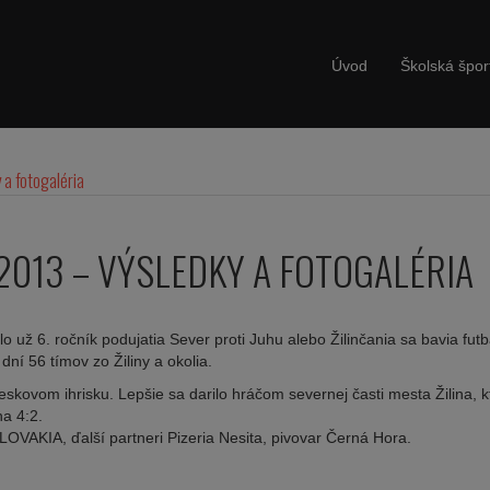
Úvod
Školská špor
 a fotogaléria
2013 – VÝSLEDKY A FOTOGALÉRIA
o už 6. ročník podujatia Sever proti Juhu alebo Žilinčania sa bavia fut
dní 56 tímov zo Žiliny a okolia.
eskovom ihrisku. Lepšie sa darilo hráčom severnej časti mesta Žilina, k
na 4:2.
VAKIA, ďalší partneri Pizeria Nesita, pivovar Černá Hora.