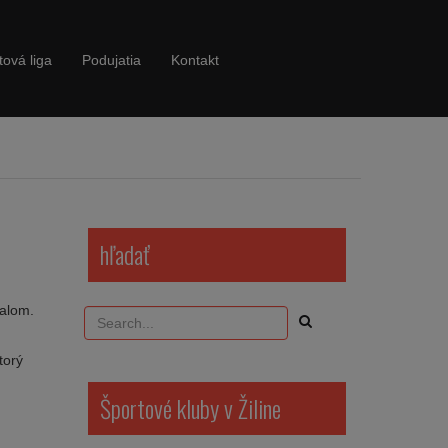
tová liga
Podujatia
Kontakt
hľadať
balom.
torý
Športové kluby v Žiline