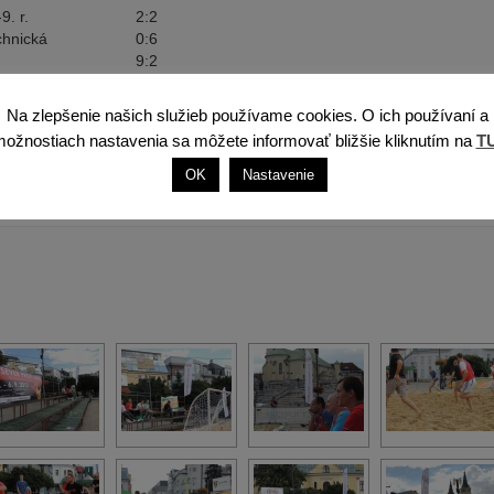
9. r.
2:2
chnická
0:6
9:2
2:2
nited
1:2
Na zlepšenie našich služieb používame cookies. O ich používaní a
2:0
ožnostiach nastavenia sa môžete informovať bližšie kliknutím na
T
4:3
5:1
OK
Nastavenie
6:4