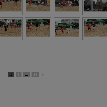
1
2
...
25
►