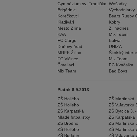
Gymnázium sv. Františka
Wošadky
Brigádnici
Východniarky
Korečkovci
Bears Rugby 
Kladivári
Kobry
Mesto Žilina
Žilinadnes
KAA
Mix Team
FC Cargo
Bulwar
Daňový úrad
UNIZA
MRFK Žilina
Školský intern
FC Vlčince
Mix Team
Čmeliaci
FC Kvačalka
Mix Team
Bad Boys
Piatok 6.9.2013
ZŠ Hollého
ZŠ Martinská 3
ZŠ Hollého
ZŠ V.Javorku 5.
ZŠ Karpatská
ZŠ Bytčica 3. -4
Mladé futbalistky
ZŠ Karpatská
ZŠ Brodno
ZŠ Martinská 5
ZŠ Hollého
ZŠ Martinská 7.
ZŠ Budatín
ZŠ V.Javorku 7.