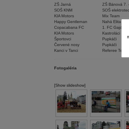
ZŠ Jarná
ZŠ Bánová 7. -
SOŠ KNM
SOŠ elektrote
KIA Motors
Mix Team
Happy Gentleman
Nahá Elita
Copacabana FC
1. FC Gajdo U
KIA Motors
Kastroláci
m
Športovci
Pupkáči
Červené nosy
Pupkáči
Kanci v Tanci
Referee Team
Fotogaléria
[Show slideshow]