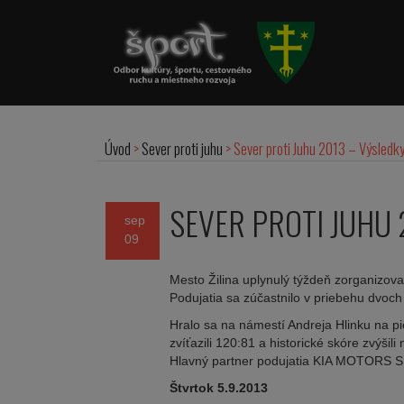
Úvod
>
Sever proti juhu
>
Sever proti Juhu 2013 – Výsledky
SEVER PROTI JUHU 
sep
09
Mesto Žilina uplynulý týždeň zorganizoval
Podujatia sa zúčastnilo v priebehu dvoch 
Hralo sa na námestí Andreja Hlinku na pi
zvíťazili 120:81 a historické skóre zvýšili 
Hlavný partner podujatia KIA MOTORS SLO
Štvrtok 5.9.2013