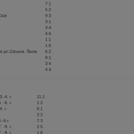
7:1
5:2
Club
9:3
3:1
3:4
4:6
1:1
1:6
át pri Zdravot. Škole
6:2
8:1
3:4
4:4
.-4. r.
11:1
 -6. r.
1:2
. r.
6:1
2:2
.-6.r.
7:3
 -9. r.
2:5
 -9. r.
1:6