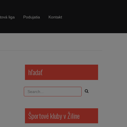
tová liga
Podujatia
Kontakt
hľadať
Športové kluby v Žiline