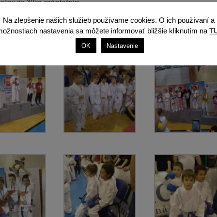
okov do 30kg začiatočníci.
Na zlepšenie našich služieb používame cookies. O ich používaní a
začiatočníčky,
ožnostiach nastavenia sa môžete informovať bližšie kliknutím na
T
ov do 28kg,
y 10-11 rokov do 35kg pokročilé.
OK
Nastavenie