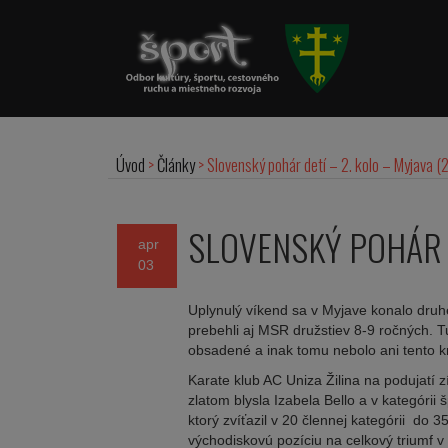
Úvod
>
Články
>
Slovenský pohár detí – 2. kolo – Myjava (
SLOVENSKÝ POHÁR D
apr
03
Uplynulý víkend sa v Myjave konalo druhé
prebehli aj MSR družstiev 8-9 ročných. 
obsadené a inak tomu nebolo ani tento krá
Karate klub AC Uniza Žilina na podujatí zí
zlatom blysla Izabela Bello a v kategóri
ktorý zvíťazil v 20 člennej kategórii do 
východiskovú pozíciu na celkový triumf v