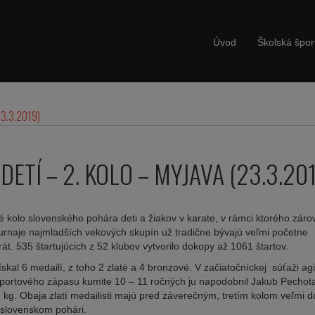
Úvod
Školská špor
23.3.2019)
ETÍ – 2. KOLO – MYJAVA (23.3.20
 kolo slovenského pohára deti a žiakov v karate, v rámci ktorého záro
Turnaje najmladších vekových skupín už tradične bývajú veľmi početne
t. 535 štartujúcich z 52 klubov vytvorilo dokopy až 1061 štartov.
skal 6 medailí, z toho 2 zlaté a 4 bronzové. V začiatočníckej súťaži agil
i športového zápasu kumite 10 – 11 ročných ju napodobnil Jakub Pechot
35 kg. Obaja zlatí medailisti majú pred záverečným, tretím kolom veľmi 
 slovenskom pohári.