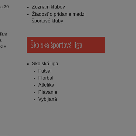
Zoznam klubov
do 30
Žiadosť o pridanie medzi
športové kluby
 Tam
a
Školská športová liga
od v
Školská liga
Futsal
Florbal
Atletika
Plávanie
Vybíjaná