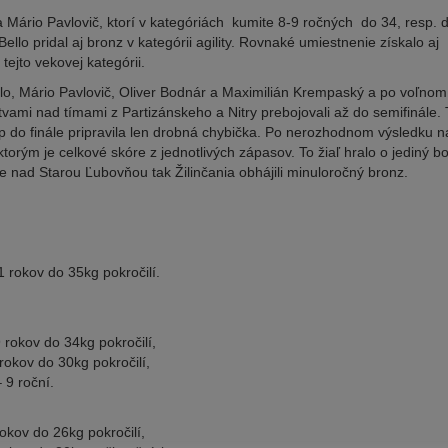
 a Mário Pavlovič, ktorí v kategóriách kumite 8-9 ročných do 34, resp. 
ello pridal aj bronz v kategórii agility. Rovnaké umiestnenie získalo aj
ejto vekovej kategórii.
ello, Mário Pavlovič, Oliver Bodnár a Maximilián Krempaský a po voľnom
vami nad tímami z Partizánskeho a Nitry prebojovali až do semifinále.
up do finále pripravila len drobná chybička. Po nerozhodnom výsledku n
orým je celkové skóre z jednotlivých zápasov. To žiaľ hralo o jediný b
 nad Starou Ľubovňou tak Žilinčania obhájili minuloročný bronz.
1 rokov do 35kg pokročilí.
 rokov do 34kg pokročilí,
rokov do 30kg pokročilí,
 9 roční.
okov do 26kg pokročilí,