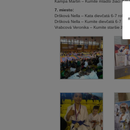
Kampa Martin – Kumite mladší žiaci 8-9 r
7. miesto:
Dršková Nella – Kata dievčatá 6-7 rokov 
m
Dršková Nella – Kumite dievčatá 6-7 rok
Vrabcová Veronika – Kumite staršie žiačk