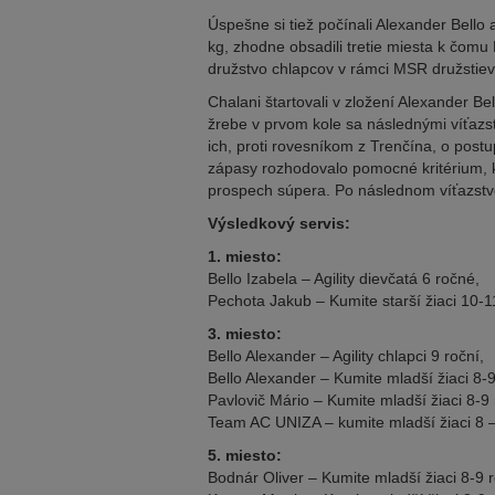
Úspešne si tiež počínali Alexander Bello
kg, zhodne obsadili tretie miesta k čomu B
družstvo chlapcov v rámci MSR družstiev t
Chalani štartovali v zložení Alexander B
žrebe v prvom kole sa následnými víťazst
ich, proti rovesníkom z Trenčína, o post
zápasy rozhodovalo pomocné kritérium, kt
prospech súpera. Po následnom víťazstve
Výsledkový servis:
1. miesto:
Bello Izabela – Agility dievčatá 6 ročné,
Pechota Jakub – Kumite starší žiaci 10-1
3. miesto:
Bello Alexander – Agility chlapci 9 roční,
Bello Alexander – Kumite mladší žiaci 8-9
Pavlovič Mário – Kumite mladší žiaci 8-9 
Team AC UNIZA – kumite mladší žiaci 8 –
5. miesto:
Bodnár Oliver – Kumite mladší žiaci 8-9 r