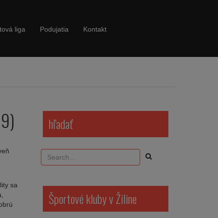
tová liga
Podujatia
Kontakt
19)
hľadať
veň
ity sa
Športové kluby v Žiline
a,
dobrú