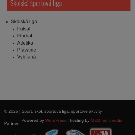
Školská športová liga
Školská liga
Futsal
Florbal
Atletika
Plávanie
Vybíjaná
© 2026
| Šport, škol. športová liga, športové aktivity
Powered by
WordPress
|
hosting by
MaM multimedia
Partneri