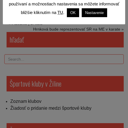
používaní a možnostiach nastavenia sa môžete informovať
bližšie kliknutím na
TU
.
OK
Nastavenie
«
Plávanie | 3. kolo
Hrnková bude reprezentovať SR na ME v karate
»
hľadať
Športové kluby v Žiline
Zoznam klubov
Žiadosť o pridanie medzi športové kluby