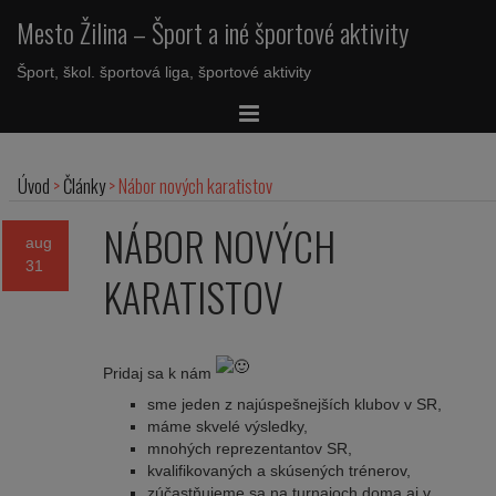
Mesto Žilina – Šport a iné športové aktivity
Šport, škol. športová liga, športové aktivity
Úvod
>
Články
>
Nábor nových karatistov
NÁBOR NOVÝCH
aug
31
KARATISTOV
Pridaj sa k nám
sme jeden z najúspešnejších klubov v SR,
máme skvelé výsledky,
mnohých reprezentantov SR,
kvalifikovaných a skúsených trénerov,
zúčastňujeme sa na turnajoch doma aj v