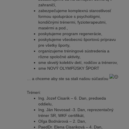
zahraničí,
zabezpečujeme komplexnú starostlivosť
formou spolupráce s psychológmi,
kondičnými trénermi, fyzioterapeutmi,
masérmi a pod.,
poskytujeme program regenerácie,
poskytujeme všeobecnú športovú prípravu
pre všetky športy,
organizujeme tréningové sústredenia a
rôzne spoločné aktivity,
sme skvelý kolektív detí, rodičov a trénerov,
sme NOVÝ OLYMPÍJSKY ŠPORT
… a chceme aby ste sa stali našou súčasťou
Tréneri:
Ing. Jozef Cisarik – 6. Dan, predseda
oddielu,
Ing. Ján Novosad -3. Dan, reprezentačný
tréner SR, WKF certifikát,
Oľga Bodnárová – 2. Dan,
PaedDr. Elena Cisariková – 4. Dan,