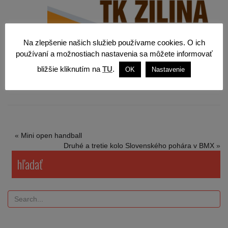
Na zlepšenie našich služieb používame cookies. O ich
používaní a možnostiach nastavenia sa môžete informovať
bližšie kliknutím na
TU
.
OK
Nastavenie
«
Mini open handball
Druhé a tretie kolo Slovenského pohára v BMX
»
hľadať