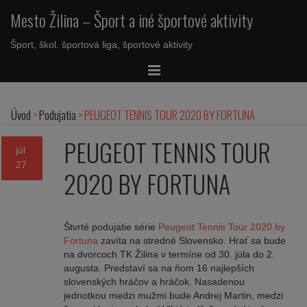
Mesto Žilina – Šport a iné športové aktivity
Šport, škol. športová liga, športové aktivity
Úvod
>
Podujatia
>
PEUGEOT TENNIS TOUR 2020 BY FORTUNA
PEUGEOT TENNIS TOUR
júl
27
2020 BY FORTUNA
Štvrté podujatie série
Peugeot Tennis Tour 2020 by
Fortuna
zavíta na stredné Slovensko. Hrať sa bude
na dvorcoch TK Žilina v termíne od 30. júla do 2.
augusta. Predstaví sa na ňom 16 najlepších
slovenských hráčov a hráčok. Nasadenou
jednotkou medzi mužmi bude Andrej Martin, medzi