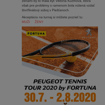
ženami by to mala byť Viktória Kužmová, ktorá
však pre problémy s ramenom bola nútená vzdať
štvrťfinálový súboj v Piešťanoch.
Akceptáciu na turnaj si môžete pozrieť tu:
MUŽI
ŽENY