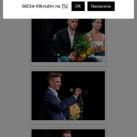
bližšie kliknutím na
TU
.
OK
Nastavenie