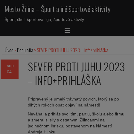
Mesto Žilina – Šport a iné športové aktivity
Šport, škol. športová liga, športové aktivity
Úvod
>
Podujatia
>
SEVER PROTI JUHU 2023 – info+prihláška
SEVER PROTI JUHU 2023
sep
04
– INFO+PRIHLÁŠKA
Pripravený je umelý trávnatý povrch, ktorý sa po
dlhých rokoch opäť objaví na námestí!
Neváhaj a prihlás svoj tím, partiu, školu alebo firmu
a zmeraj si sily s ostatnými Žilinčanmi na
jedinečnom ihrisku, postavenom na Námestí
Andreja Hlinku,