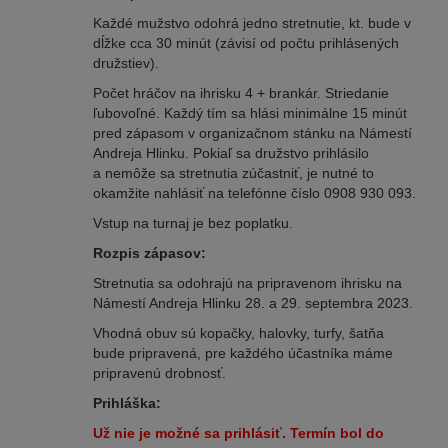
Každé mužstvo odohrá jedno stretnutie, kt. bude v
dĺžke cca 30 minút (závisí od počtu prihlásených
družstiev).
Počet hráčov na ihrisku 4 + brankár. Striedanie
ľubovoľné. Každý tím sa hlási minimálne 15 minút
pred zápasom v organizačnom stánku na Námestí
Andreja Hlinku. Pokiaľ sa družstvo prihlásilo
a nemôže sa stretnutia zúčastniť, je nutné to
okamžite nahlásiť na telefónne číslo 0908 930 093.
Vstup na turnaj je bez poplatku.
Rozpis zápasov:
Stretnutia sa odohrajú na pripravenom ihrisku na
Námestí Andreja Hlinku 28. a 29. septembra 2023.
Vhodná obuv sú kopačky, halovky, turfy, šatňa
bude pripravená, pre každého účastníka máme
pripravenú drobnosť.
Prihláška:
Už nie je možné sa prihlásiť. Termín bol do