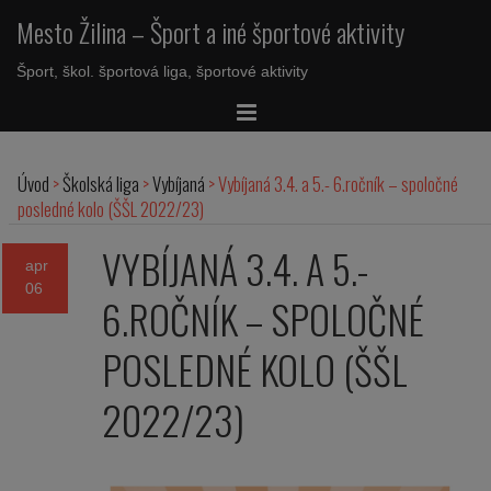
Mesto Žilina – Šport a iné športové aktivity
Šport, škol. športová liga, športové aktivity
Úvod
>
Školská liga
>
Vybíjaná
>
Vybíjaná 3.4. a 5.- 6.ročník – spoločné
posledné kolo (ŠŠL 2022/23)
VYBÍJANÁ 3.4. A 5.-
apr
06
6.ROČNÍK – SPOLOČNÉ
POSLEDNÉ KOLO (ŠŠL
2022/23)