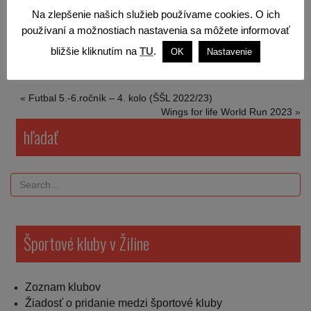
Na zlepšenie našich služieb používame cookies. O ich
používaní a možnostiach nastavenia sa môžete informovať
bližšie kliknutím na
TU
.
OK
Nastavenie
«
Futbal 5.-6.ročník – 4. kolo (ŠŠL 2022/23)
Wings for life World Run 2023
»
hľadať
Športové kluby v Žiline
Zoznam klubov
Žiadosť o pridanie medzi športové kluby