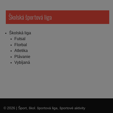
Školská športová liga
Školská liga
Futsal
Florbal
Atletika
Plávanie
Vybíjaná
© 2026
| Šport, škol. športová liga, športové aktivity