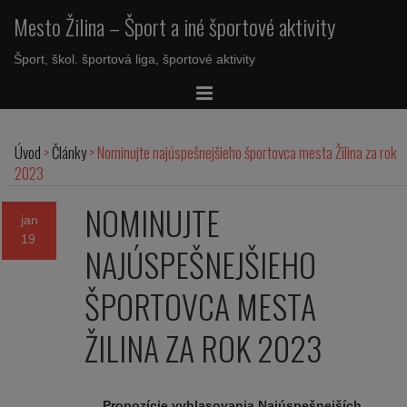
Mesto Žilina – Šport a iné športové aktivity
Šport, škol. športová liga, športové aktivity
Úvod
>
Články
>
Nominujte najúspešnejšieho športovca mesta Žilina za rok
2023
NOMINUJTE
jan
19
NAJÚSPEŠNEJŠIEHO
ŠPORTOVCA MESTA
ŽILINA ZA ROK 2023
Propozície vyhlasovania Najúspešnejších