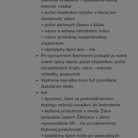
internet, média/
> počet účastníkov súťaže, v ktorej bol
dosiahnutý výkon
> počet aktívnych členov v klube
> názov a adresa národného zväzu
> názov príslušnej medzinárodnej
organizácie
> olympijsky šport áno – nie
Pri významnom športovom podujatí je nutné
uviesť úplný názov, počet účastníkov, počet
zúčastnených krajín, zdroj – internet,
výsledky, propozície
Vyplnená návratka musí byť potvrdená
štatutárom klubu
Iné:
> športovci, ktorí sa prehrešili formou
dopingu nebudú zaradení do hodnotenia
> klubová príslušnosť v meste Žilina
(prípadne úspech Žilinčana v rámci
reprezentácie SR – nie pri zahraničnej
klubovej príslušnosti)
> kolektívny šport môže pri adekvátnych