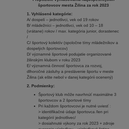
športovcov mesta Žilina za rok 2023
1. Vyhlásené kategórie:
A/ dospelí – jednotlivci, vek od 19 rokov
B/ mládežníci – jednotlivci, vek od 10 – 18
(vrátane) rokov / max. kategória junior, dorastenec
/
C/ športový kolektív (spoločne tímy mládežníkov a
dospelých športovcov)
D/ významné športové podujatie organizované
žilinským klubom v roku 2023
E/ významná činnosť športovca za rozvoj,
dlhoročné zásluhy a preslávenie športu v meste
Žilina (ak ešte nebol v danej kategórii ocenený)
2. Podmienky:
Športový klub môže navrhnúť maximálne 3
športovcov a 2 športové tímy
Pri každom športovcovi je nutné uviesť :
> identifikačné údaje športovca /len pri
kategórií jednotlivec/
> dosiahnuté výkony za rok 2023 + zdroje
overenia výsledkov – výsledková listina,