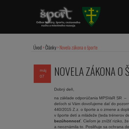
Úvod
>
Články
>
Novela zákona o športe
NOVELA ZÁKONA O 
máj
07
Dobrý deň,
na základe odporúčania MPSVaR SR – Nár
deťoch si Vám dovoľujeme dať do pozorno
440/2015 Z.z. o športe a o zmene a dopl
v športe detí a mládeže (teda trénerov d
bezúhonnosť
. Cieľom je znížiť riziko,
a neoznámila to. Posilňuje sa ochrana d