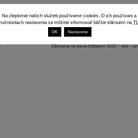
Na zlepšenie našich služieb používame cookies. O ich používaní a
ožnostiach nastavenia sa môžete informovať bližšie kliknutím na
T
OK
Nastavenie
)
Žilinčania sa bavia futbalom 2025 – info + pr