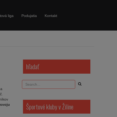
tová liga
Podujatia
Kontakt
hľadať
na
č.
níkov
Športové kluby v Žiline
 svoju