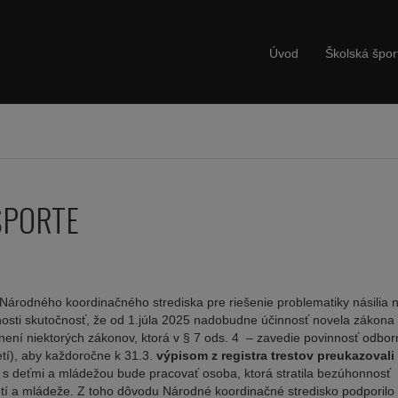
Úvod
Školská špor
ŠPORTE
odného koordinačného strediska pre riešenie problematiky násilia 
sti skutočnosť, že od 1.júla 2025 nadobudne účinnosť novela zákona 
není niektorých zákonov, ktorá v § 7 ods. 4 – zavedie povinnosť odbor
etí), aby každoročne k 31.3.
výpisom z registra trestov preukazovali
 že s deťmi a mládežou bude pracovať osoba, ktorá stratila bezúhonnosť
etí a mládeže. Z toho dôvodu Národné koordinačné stredisko podporilo