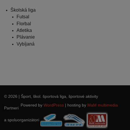
Školská liga
Futsal
Florbal
Atletika
Plávanie
Vybíjaná
© 2026
| Šport, škol. športová liga, športové aktivity
Powered by
WordPress
|
hosting by
MaM multimedia
Partneri
a spoluorganizátori