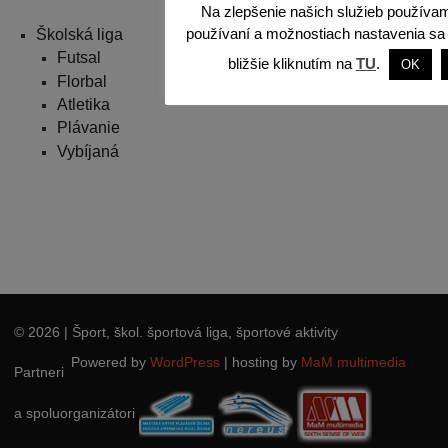
Na zlepšenie našich služieb používam
Školská liga
používaní a možnostiach nastavenia sa
Futsal
bližšie kliknutím na
TU
.
OK
Florbal
Atletika
Plávanie
Vybíjaná
© 2026
| Šport, škol. športová liga, športové aktivity
Powered by
WordPress
|
hosting by
MaM multimedia
Partneri
a spoluorganizátori