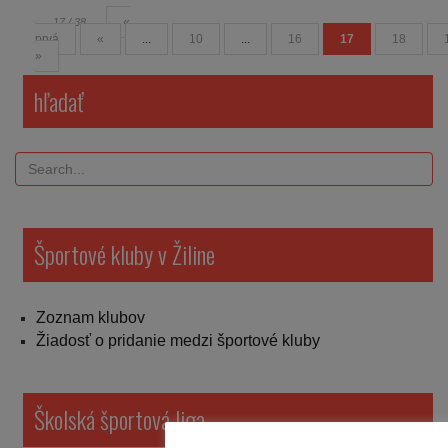
«
17 / 38
prvá
«
...
10
...
16
17
18
»
hľadať
Športové kluby v Žiline
Zoznam klubov
Žiadosť o pridanie medzi športové kluby
Školská športová liga