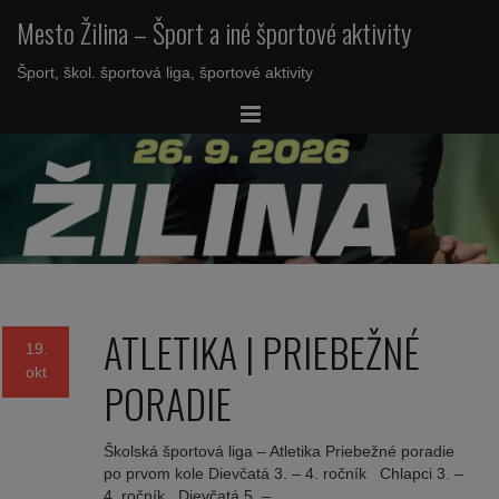
Mesto Žilina – Šport a iné športové aktivity
Šport, škol. športová liga, športové aktivity
ATLETIKA | PRIEBEŽNÉ
19.
okt
PORADIE
Školská športová liga – Atletika Priebežné poradie
po prvom kole Dievčatá 3. – 4. ročník Chlapci 3. –
4. ročník Dievčatá 5. –…