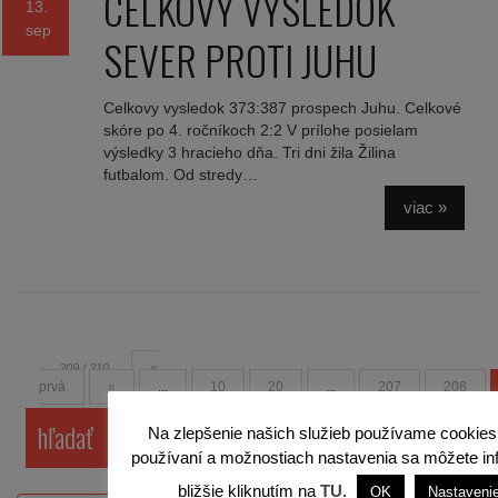
CELKOVÝ VÝSLEDOK
13.
sep
SEVER PROTI JUHU
Celkovy vysledok 373:387 prospech Juhu. Celkové
skóre po 4. ročníkoch 2:2 V prílohe posielam
výsledky 3 hracieho dňa. Tri dni žila Žilina
futbalom. Od stredy…
viac »
«
209 / 210
prvá
«
...
10
20
...
207
208
hľadať
Na zlepšenie našich služieb používame cookies
používaní a možnostiach nastavenia sa môžete i
bližšie kliknutím na
TU
.
OK
Nastaveni