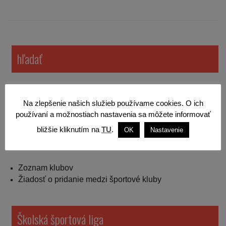
hľadať
Na zlepšenie našich služieb používame cookies. O ich
používaní a možnostiach nastavenia sa môžete informovať
bližšie kliknutím na
TU
.
OK
Nastavenie
Športové kluby v Žiline
Zoznam klubov
Žiadosť o pridanie medzi športové kluby
Školská športová liga