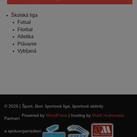
Školská liga
Futsal
Florbal
Atletika
Plávanie
Vybíjaná
© 2026
| Šport, škol. športová liga, športové aktivity
Powered by
WordPress
|
hosting by
MaM multimedia
Partneri
a spoluorganizátori