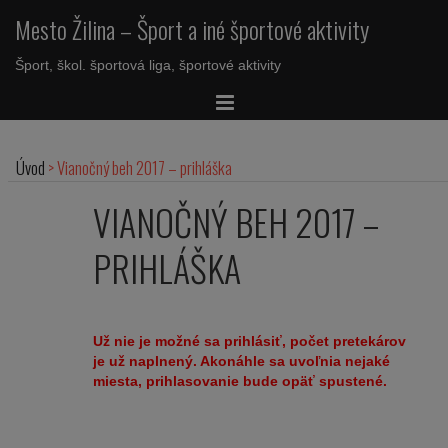
Mesto Žilina – Šport a iné športové aktivity
Šport, škol. športová liga, športové aktivity
Úvod
>
Vianočný beh 2017 – prihláška
VIANOČNÝ BEH 2017 –
PRIHLÁŠKA
Už nie je možné sa prihlásiť, počet pretekárov
je už naplnený. Akonáhle sa
uvoľnia nejaké
miesta, prihlasovanie bude opäť spustené.