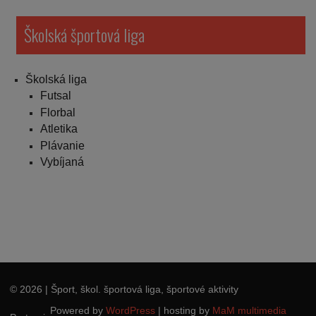
Školská športová liga
Školská liga
Futsal
Florbal
Atletika
Plávanie
Vybíjaná
© 2026
| Šport, škol. športová liga, športové aktivity
Powered by
WordPress
|
hosting by
MaM multimedia