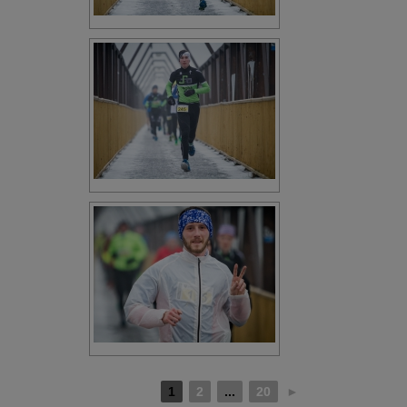
1
2
...
20
►