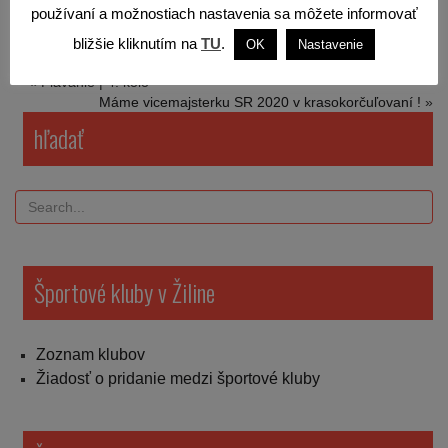
používaní a možnostiach nastavenia sa môžete informovať
bližšie kliknutím na
TU
.
OK
Nastavenie
«
Plávanie | 4. kolo
Máme vicemajsterku SR 2020 v krasokorčuľovaní !
»
hľadať
Športové kluby v Žiline
Zoznam klubov
Žiadosť o pridanie medzi športové kluby