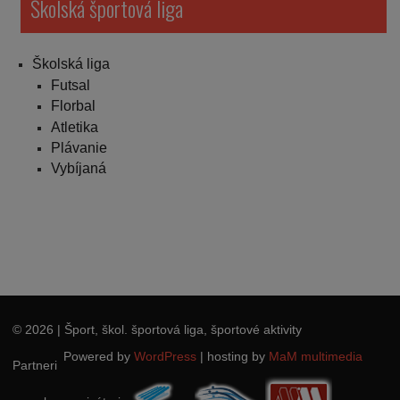
Školská športová liga
Školská liga
Futsal
Florbal
Atletika
Plávanie
Vybíjaná
© 2026
| Šport, škol. športová liga, športové aktivity
Powered by
WordPress
|
hosting by
MaM multimedia
Partneri