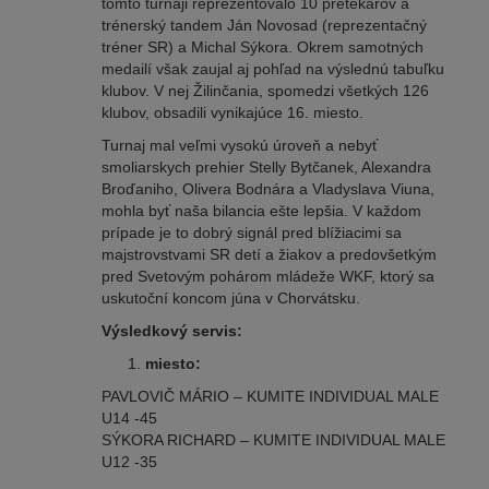
tomto turnaji reprezentovalo 10 pretekárov a
trénerský tandem Ján Novosad (reprezentačný
tréner SR) a Michal Sýkora. Okrem samotných
medailí však zaujal aj pohľad na výslednú tabuľku
klubov. V nej Žilinčania, spomedzi všetkých 126
klubov, obsadili vynikajúce 16. miesto.
Turnaj mal veľmi vysokú úroveň a nebyť
smoliarskych prehier Stelly Bytčanek, Alexandra
Broďaniho, Olivera Bodnára a Vladyslava Viuna,
mohla byť naša bilancia ešte lepšia. V každom
prípade je to dobrý signál pred blížiacimi sa
majstrovstvami SR detí a žiakov a predovšetkým
pred Svetovým pohárom mládeže WKF, ktorý sa
uskutoční koncom júna v Chorvátsku.
Výsledkový servis:
miesto:
PAVLOVIČ MÁRIO – KUMITE INDIVIDUAL MALE
U14 -45
SÝKORA RICHARD – KUMITE INDIVIDUAL MALE
U12 -35